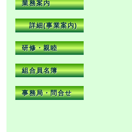
業務案内
詳細(事業案内)
研修・親睦
組合員名簿
事務局・問合せ