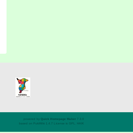
powered by
Quick Homepage Maker
7.3.0
based on PukiWiki 1.4.7 License is GPL.
HAIK