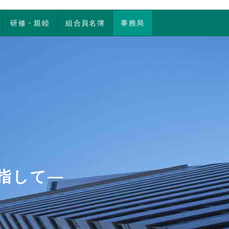
研修・親睦
組合員名簿
事務局
指して―